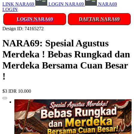
LINK NARA69
LOGIN NARA69
NARA69
LOGIN
LOGIN NARA69
DAFTAR NARA69
Design ID: 74165272
NARA69: Spesial Agustus
Merdeka ! Bebas Rungkad dan
Merdeka Bersama Cuan Besar
!
$3
IDR 10.000