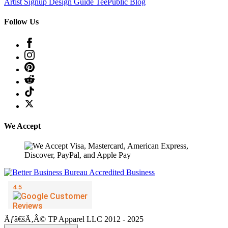
Artist Signup
Design Guide
TeePublic Blog
Follow Us
We Accept
Ãƒâ€šÃ‚Â© TP Apparel LLC 2012 - 2025