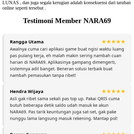
LUNAS , dan juga segala kerugian adalah konsekuensi dari taruhan
online seperti tersebut .
Testimoni Member NARA69
Rangga Utama
Awalnya cuma cari aplikasi game buat ngisi waktu luang
pas pulang kerja, eh malah makin sering nambah cuan
harian di NARA69. Aplikasinya gampang dimengerti,
sistemnya adil banget. Beneran solusi terbaik buat
nambah pemasukan tanpa ribet!
Hendra Wijaya
Asli gak ribet sama sekali pas top up. Pakai QRIS cuma
butuh beberapa detik saldo udah masuk ke akun
NARA69. Pas tarik keuntungan juga sat-set, gak pake
nunggu lama langsung masuk rekening. Mantap pol!