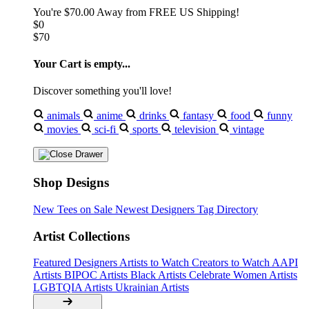
You're
$70.00
Away from
FREE US Shipping!
$0
$70
Your Cart is empty...
Discover something you'll love!
animals
anime
drinks
fantasy
food
funny
movies
sci-fi
sports
television
vintage
Shop Designs
New Tees on Sale
Newest Designers
Tag Directory
Artist Collections
Featured Designers
Artists to Watch
Creators to Watch
AAPI
Artists
BIPOC Artists
Black Artists
Celebrate Women Artists
LGBTQIA Artists
Ukrainian Artists