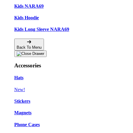
Kids NARA69
Kids Hoodie
Kids Long Sleeve NARA69
Back To Menu
Accessories
Hats
New!
Stickers
Magnets
Phone Cases