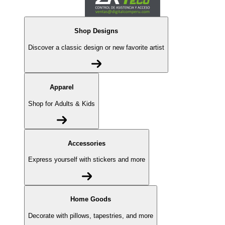
Shop Designs
Discover a classic design or new favorite artist
Apparel
Shop for Adults & Kids
Accessories
Express yourself with stickers and more
Home Goods
Decorate with pillows, tapestries, and more