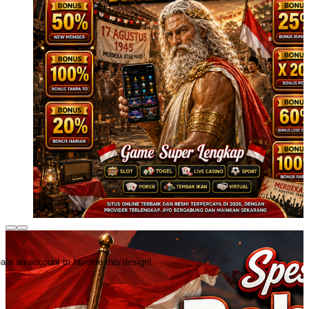
ate an account to favorite this design!