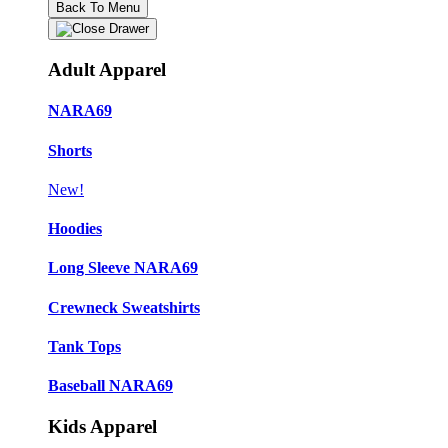
Back To Menu
Adult Apparel
NARA69
Shorts
New!
Hoodies
Long Sleeve NARA69
Crewneck Sweatshirts
Tank Tops
Baseball NARA69
Kids Apparel