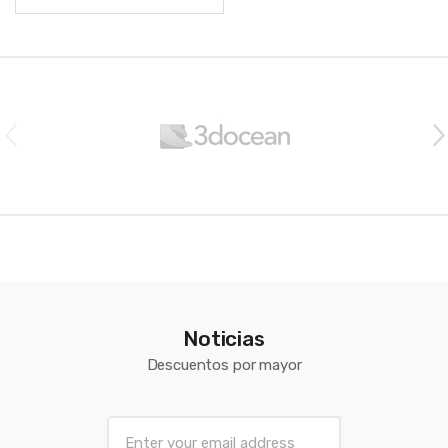
Brands Carousel
Noticias
Descuentos por mayor
E