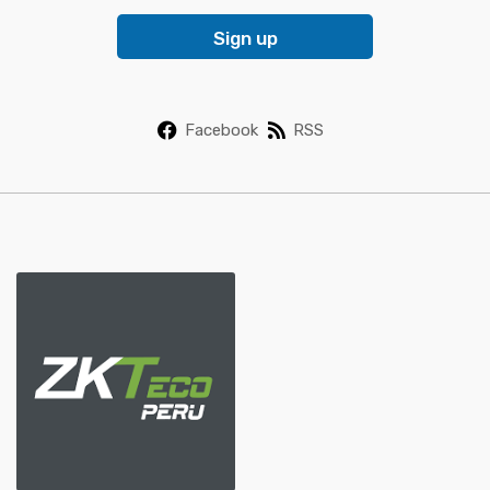
i
Sign up
l
*
Facebook
RSS