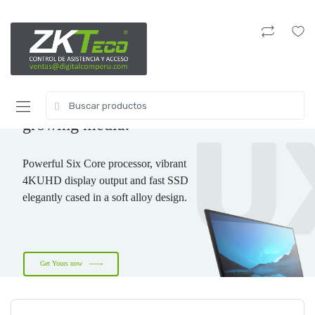
Turn. Click. Expand. Smart modular
design simplifies adding storage for
growing media.
Powerful Six Core processor, vibrant
4KUHD display output and fast SSD
elegantly cased in a soft alloy design.
Get Yours now
Free shipping on US Terority