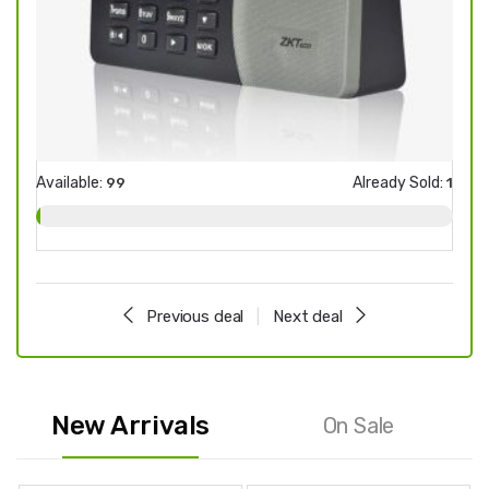
Available:
Already Sold:
Avail
99
1
Previous deal
Next deal
New Arrivals
On Sale