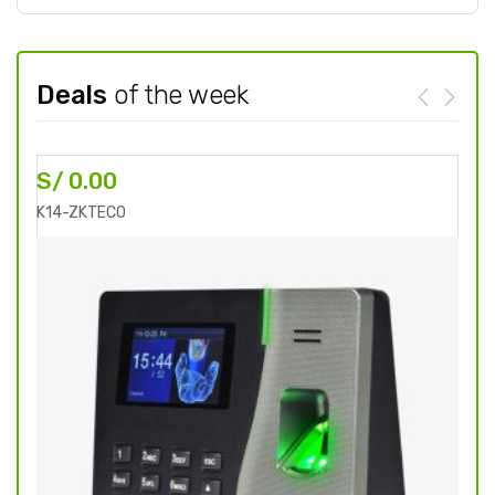
Deals
of the week
S/
0.00
S/
K14-ZKTECO
MB 1