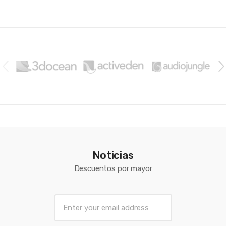
Brands Carousel
Noticias
Descuentos por mayor
E
m
a