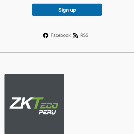
i
Sign up
l
*
Facebook
RSS