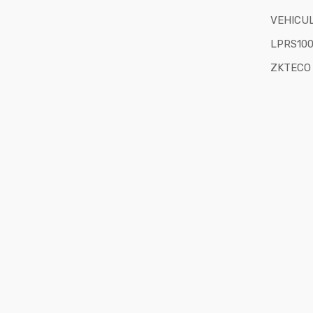
VEHICU
LPRS10
ZKTECO