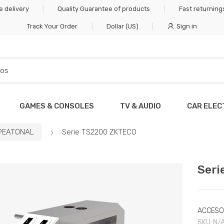
 delivery
Quality Guarantee of products
Fast returnin
Track Your Order
Dollar (US)
Sign in
GAMES & CONSOLES
TV & AUDIO
CAR ELEC
PEATONAL
Serie TS2200 ZKTECO
Seri
ACCESO
SKU:
N/