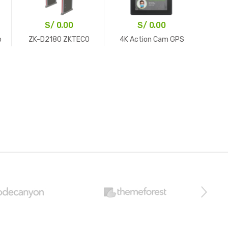
S/
0.00
S/
0.00
o
ZK-D2180 ZKTECO
4K Action Cam GPS
S