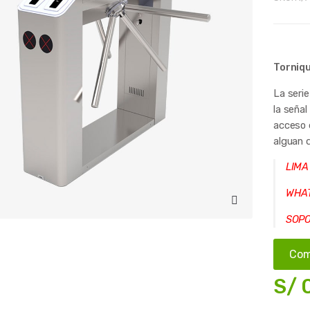
Torniq
La serie
la seña
acceso d
alguan 
LIMA
WHAT
SOPO
Com
S/
0