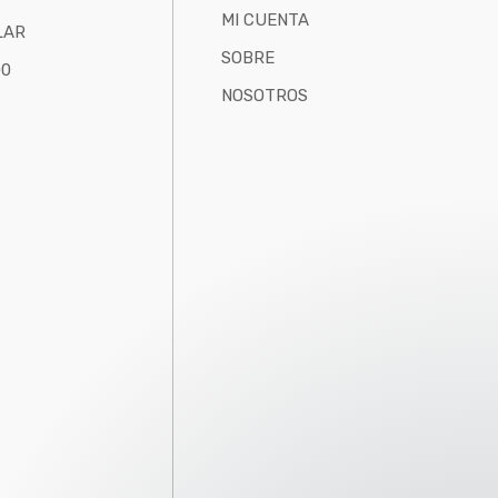
MI CUENTA
LAR
SOBRE
00
NOSOTROS
Nuestro equipo de atención al
cliente está aquí para responder a
sus preguntas. ¡Pregúntenos que
producto estas buscando!
Hola, ¿cómo puedo ayudar?