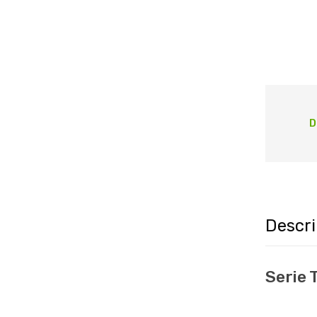
D
Descr
Serie
Acceso P