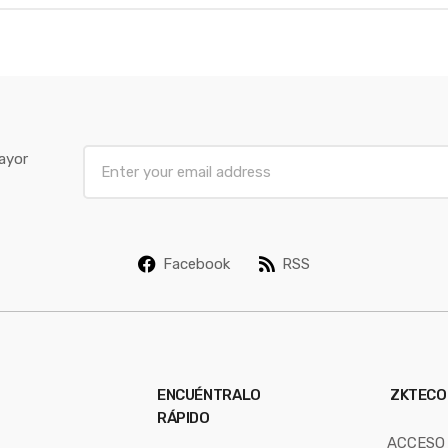
E
ayor
m
a
i
l
Facebook
RSS
*
ENCUÉNTRALO
ZKTECO
RÁPIDO
ACCESO