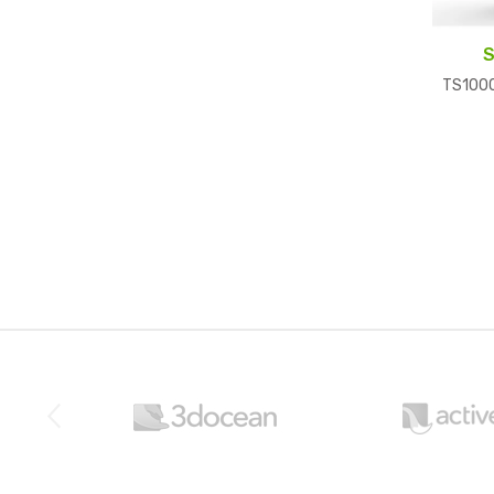
S
TS1000
Brands Carousel