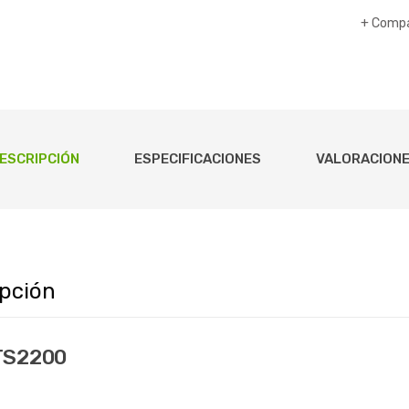
Compa
ESCRIPCIÓN
ESPECIFICACIONES
VALORACIONE
ipción
 TS2200
eatonal
Torniquetes