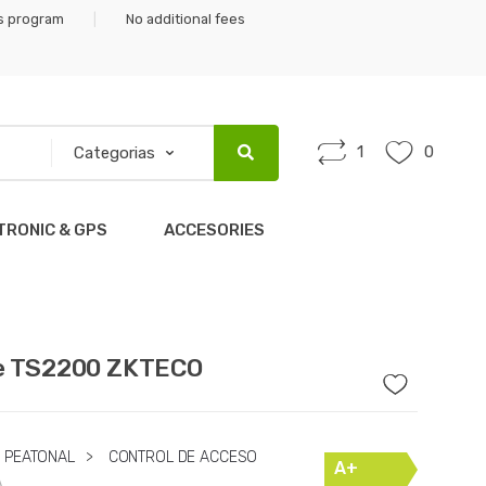
gs program
No additional fees
1
0
TRONIC & GPS
ACCESORIES
e TS2200 ZKTECO
 PEATONAL
>
CONTROL DE ACCESO
A+
A