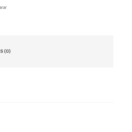
rar
S (0)