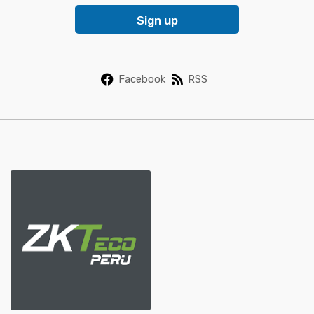
i
Sign up
l
*
Facebook
RSS