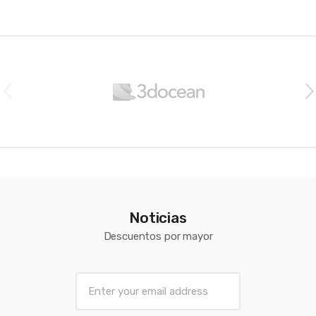
Brands Carousel
Noticias
Descuentos por mayor
E
m
a