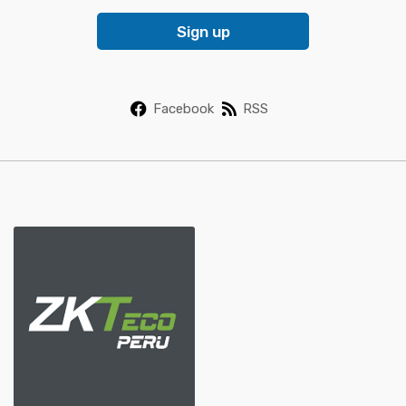
i
Sign up
l
*
Facebook
RSS